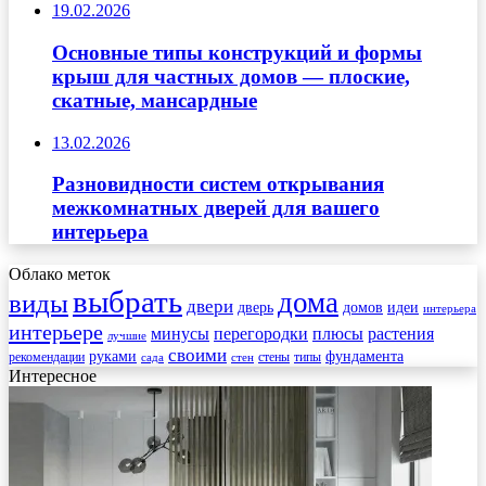
19.02.2026
Основные типы конструкций и формы
крыш для частных домов — плоские,
скатные, мансардные
13.02.2026
Разновидности систем открывания
межкомнатных дверей для вашего
интерьера
Облако меток
выбрать
дома
виды
двери
дверь
домов
идеи
интерьера
интерьере
минусы
перегородки
плюсы
растения
лучшие
своими
руками
фундамента
рекомендации
стены
типы
сада
стен
Интересное