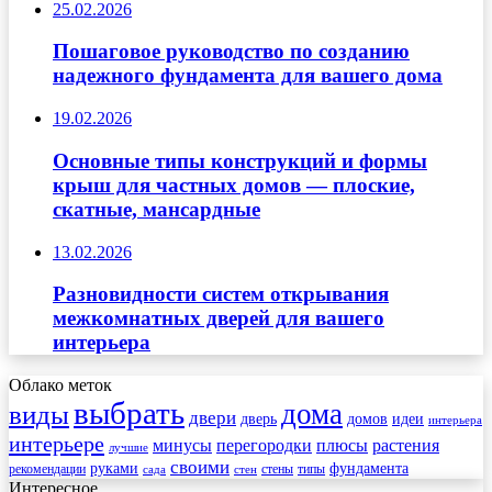
25.02.2026
Пошаговое руководство по созданию
надежного фундамента для вашего дома
19.02.2026
Основные типы конструкций и формы
крыш для частных домов — плоские,
скатные, мансардные
13.02.2026
Разновидности систем открывания
межкомнатных дверей для вашего
интерьера
Облако меток
выбрать
дома
виды
двери
дверь
домов
идеи
интерьера
интерьере
минусы
перегородки
плюсы
растения
лучшие
своими
руками
фундамента
рекомендации
стены
типы
сада
стен
Интересное