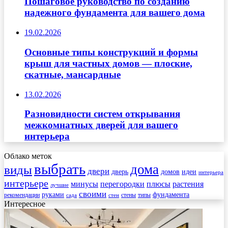
Пошаговое руководство по созданию
надежного фундамента для вашего дома
19.02.2026
Основные типы конструкций и формы
крыш для частных домов — плоские,
скатные, мансардные
13.02.2026
Разновидности систем открывания
межкомнатных дверей для вашего
интерьера
Облако меток
выбрать
дома
виды
двери
дверь
домов
идеи
интерьера
интерьере
минусы
перегородки
плюсы
растения
лучшие
своими
руками
фундамента
рекомендации
стены
типы
сада
стен
Интересное