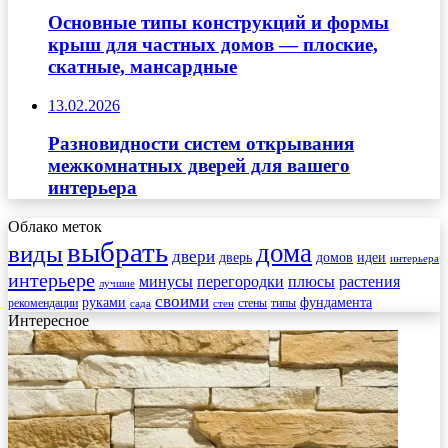
Основные типы конструкций и формы
крыш для частных домов — плоские,
скатные, мансардные
13.02.2026
Разновидности систем открывания
межкомнатных дверей для вашего
интерьера
Облако меток
выбрать
дома
виды
двери
дверь
домов
идеи
интерьера
интерьере
минусы
перегородки
плюсы
растения
лучшие
своими
руками
фундамента
рекомендации
стены
типы
сада
стен
Интересное