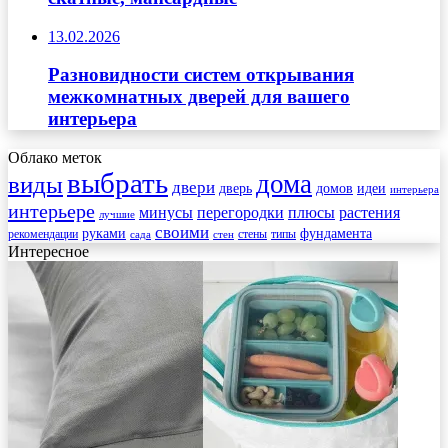
13.02.2026
Разновидности систем открывания
межкомнатных дверей для вашего
интерьера
Облако меток
выбрать
дома
виды
двери
дверь
домов
идеи
интерьера
интерьере
минусы
перегородки
плюсы
растения
лучшие
своими
руками
фундамента
рекомендации
стены
типы
сада
стен
Интересное