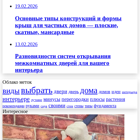
19.02.2026
Основные типы конструкций и формы
крыш для частных домов — плоские,
скатные, мансардные
13.02.2026
Разновидности систем открывания
межкомнатных дверей для вашего
интерьера
Облако меток
выбрать
дома
виды
двери
дверь
домов
идеи
интерьера
интерьере
минусы
перегородки
плюсы
растения
лучшие
своими
руками
фундамента
рекомендации
стены
типы
сада
стен
Интересное