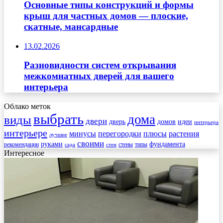
Основные типы конструкций и формы
крыш для частных домов — плоские,
скатные, мансардные
13.02.2026
Разновидности систем открывания
межкомнатных дверей для вашего
интерьера
Облако меток
выбрать
дома
виды
двери
дверь
домов
идеи
интерьера
интерьере
минусы
перегородки
плюсы
растения
лучшие
своими
руками
фундамента
рекомендации
стены
типы
сада
стен
Интересное