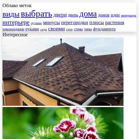
Облако меток
выбрать
дома
виды
двери
дверь
домов
идеи
интерьера
интерьере
минусы
перегородки
плюсы
растения
лучшие
своими
руками
фундамента
рекомендации
стены
типы
сада
стен
Интересное