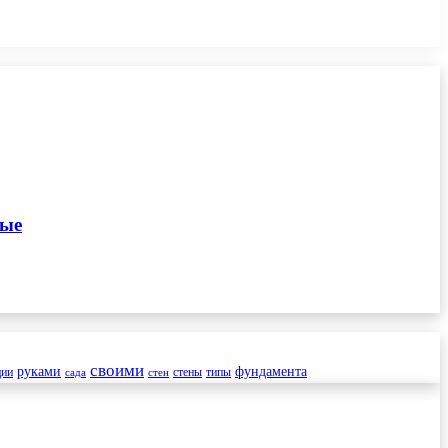
ные
своими
руками
фундамента
ции
стены
типы
сада
стен