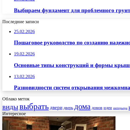
Выбираем фундамент для проблемного грунт
Последние записи
25.02.2026
Пошаговое руководство по созданию надежн
19.02.2026
Основные типы конструкций и формы крыш д
13.02.2026
Разновидности систем открывания межкомна
Облако меток
выбрать
дома
виды
двери
дверь
домов
идеи
интерьера
Интересное