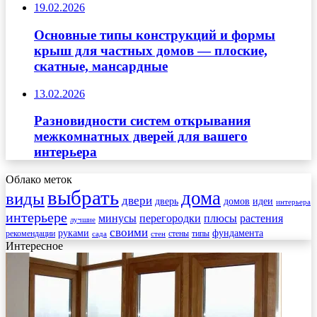
19.02.2026
Основные типы конструкций и формы
крыш для частных домов — плоские,
скатные, мансардные
13.02.2026
Разновидности систем открывания
межкомнатных дверей для вашего
интерьера
Облако меток
выбрать
дома
виды
двери
дверь
домов
идеи
интерьера
интерьере
минусы
перегородки
плюсы
растения
лучшие
своими
руками
фундамента
рекомендации
стены
типы
сада
стен
Интересное