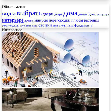
Облако меток
выбрать
дома
виды
двери
дверь
домов
идеи
интерьера
интерьере
минусы
перегородки
плюсы
растения
лучшие
своими
руками
фундамента
рекомендации
стены
типы
сада
стен
Интересное