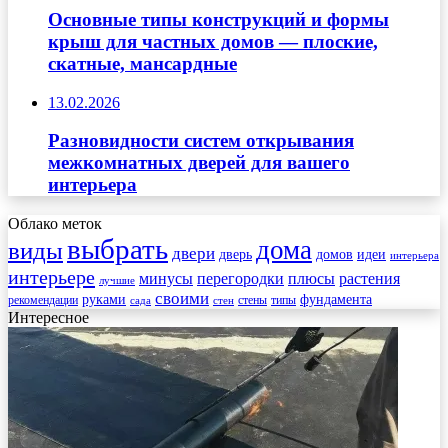
Основные типы конструкций и формы
крыш для частных домов — плоские,
скатные, мансардные
13.02.2026
Разновидности систем открывания
межкомнатных дверей для вашего
интерьера
Облако меток
выбрать
дома
виды
двери
дверь
домов
идеи
интерьера
интерьере
минусы
перегородки
плюсы
растения
лучшие
своими
руками
фундамента
рекомендации
стены
типы
сада
стен
Интересное