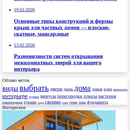
19.02.2026
Основные типы конструкций и формы
крыш для частных домов — плоские,
скатные, мансардные
13.02.2026
Разновидности систем открывания
межкомнатных дверей для вашего
интерьера
Облако меток
выбрать
дома
виды
двери
дверь
домов
идеи
интерьера
интерьере
минусы
перегородки
плюсы
растения
лучшие
своими
руками
фундамента
рекомендации
стены
типы
сада
стен
Интересное