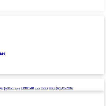
ные
своими
руками
фундамента
ции
стены
типы
сада
стен