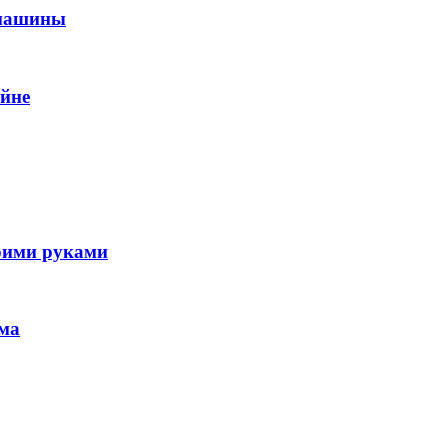
 машины
айне
воими руками
ома