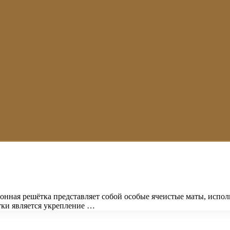
зонная решётка представляет собой особые ячеистые маты, испо
тки является укрепление …