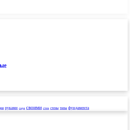
ные
своими
руками
фундамента
ции
стены
типы
сада
стен