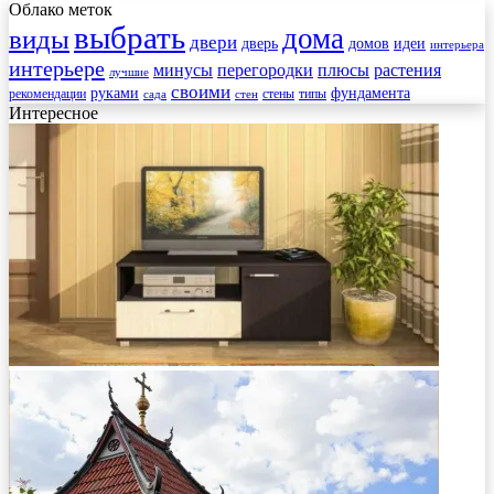
Облако меток
выбрать
дома
виды
двери
дверь
домов
идеи
интерьера
интерьере
минусы
перегородки
плюсы
растения
лучшие
своими
руками
фундамента
рекомендации
стены
типы
сада
стен
Интересное