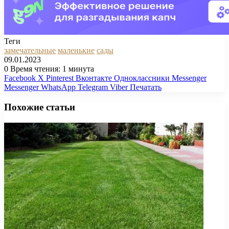
Теги
замечательные
маленькие
сады
09.01.2023
0
Время чтения: 1 минута
Facebook
X
Pinterest
Вконтакте
Одноклассники
Messenger
Messenger
WhatsApp
Telegram
Viber
Печатать
Похожие статьи