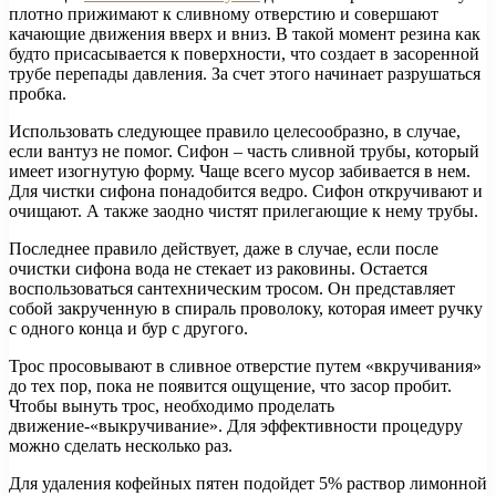
плотно прижимают к сливному отверстию и совершают
качающие движения вверх и вниз. В такой момент резина как
будто присасывается к поверхности, что создает в засоренной
трубе перепады давления. За счет этого начинает разрушаться
пробка.
Использовать следующее правило целесообразно, в случае,
если вантуз не помог. Сифон – часть сливной трубы, который
имеет изогнутую форму. Чаще всего мусор забивается в нем.
Для чистки сифона понадобится ведро. Сифон откручивают и
очищают. А также заодно чистят прилегающие к нему трубы.
Последнее правило действует, даже в случае, если после
очистки сифона вода не стекает из раковины. Остается
воспользоваться сантехническим тросом. Он представляет
собой закрученную в спираль проволоку, которая имеет ручку
с одного конца и бур с другого.
Трос просовывают в сливное отверстие путем «вкручивания»
до тех пор, пока не появится ощущение, что засор пробит.
Чтобы вынуть трос, необходимо проделать
движение-«выкручивание». Для эффективности процедуру
можно сделать несколько раз.
Для удаления кофейных пятен подойдет 5% раствор лимонной