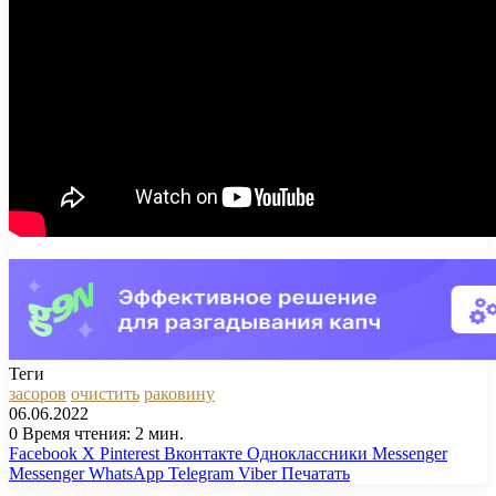
Теги
засоров
очистить
раковину
06.06.2022
0
Время чтения: 2 мин.
Facebook
X
Pinterest
Вконтакте
Одноклассники
Messenger
Messenger
WhatsApp
Telegram
Viber
Печатать