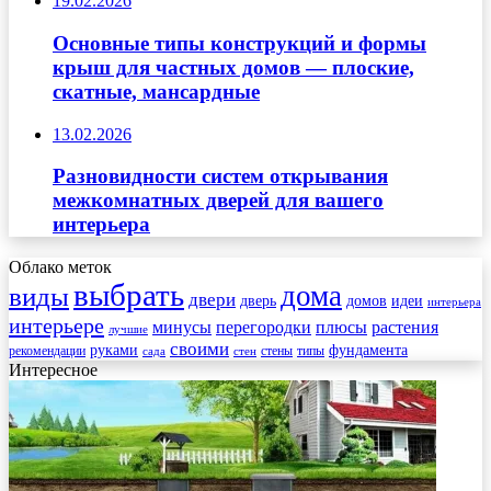
19.02.2026
Основные типы конструкций и формы
крыш для частных домов — плоские,
скатные, мансардные
13.02.2026
Разновидности систем открывания
межкомнатных дверей для вашего
интерьера
Облако меток
выбрать
дома
виды
двери
дверь
домов
идеи
интерьера
интерьере
минусы
перегородки
плюсы
растения
лучшие
своими
руками
фундамента
рекомендации
стены
типы
сада
стен
Интересное