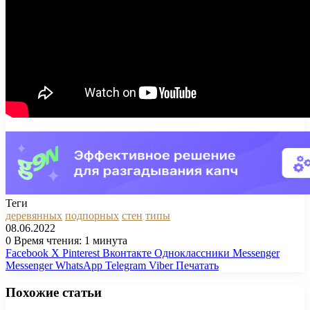
Теги
деревянных
подпорных
стен
типы
08.06.2022
0
Время чтения: 1 минута
Facebook
X
Pinterest
Вконтакте
Одноклассники
Messenger
Messenger
WhatsApp
Telegram
Viber
Печатать
Похожие статьи