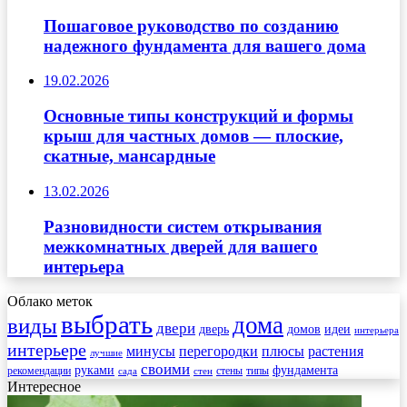
Пошаговое руководство по созданию
надежного фундамента для вашего дома
19.02.2026
Основные типы конструкций и формы
крыш для частных домов — плоские,
скатные, мансардные
13.02.2026
Разновидности систем открывания
межкомнатных дверей для вашего
интерьера
Облако меток
выбрать
дома
виды
двери
дверь
домов
идеи
интерьера
интерьере
минусы
перегородки
плюсы
растения
лучшие
своими
руками
фундамента
рекомендации
стены
типы
сада
стен
Интересное