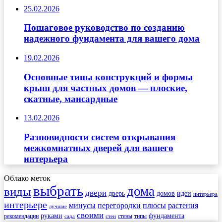
25.02.2026
Пошаговое руководство по созданию
надежного фундамента для вашего дома
19.02.2026
Основные типы конструкций и формы
крыш для частных домов — плоские,
скатные, мансардные
13.02.2026
Разновидности систем открывания
межкомнатных дверей для вашего
интерьера
Облако меток
выбрать
дома
виды
двери
дверь
домов
идеи
интерьера
интерьере
минусы
перегородки
плюсы
растения
лучшие
своими
руками
фундамента
рекомендации
стены
типы
сада
стен