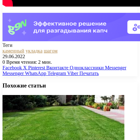
Теги
каменный
укладка
шагом
29.06.2022
0
Время чтения: 2 мин.
Facebook
X
Pinterest
Вконтакте
Одноклассники
Messenger
Messenger
WhatsApp
Telegram
Viber
Печатать
Похожие статьи