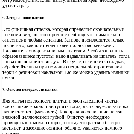
метр недопустим. Клей, выступивший за края, необходимо
удалять сразу.
6. Затирка швов плитки
Это финишная отделка, которая определяет окончательный
внешний вид, по этой причине необходимо внимательно
отнестись к любым аспектам. Затирка производится только
после того, как плиточный клей полностью высохнет.
Наложите раствор резиновым шпателем. Чтобы заполнить
образовавшиеся пустоты, надо надавливать на шпатель, тогда
в швах не останется воздуха. В случае, если плитка гладкая,
обработайте швы при помощи специальной строительной
терки с резиновой накладкой. Ею же можно удалить излишки
смеси.
7. Очистка поверхности плитки
Для мытья поверхности плитки и окончательной чистки
вокруг швов можно приступить тогда, в случае, если затирка
начнет темнеть (мато веть). Как правило основание чистят
влажной целлюлозной губкой. Очистку необходимо
проводить как можно скорее, потому что раствор быстро
застынет, а засохшие остатки, обычно, удаляются намного
сложнее.