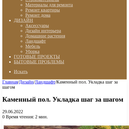
Материалы для ремонта
Ремонт квартиры
Ремонт дома
ДИЗАЙН
Аксессуары
Дизайн интерьера
Домашние растения
Ландшафт
Мебель
Уборка
ГОТОВЫЕ ПРОЕКТЫ
БЫТОВЫЕ ПРОБЛЕМЫ
Искать
Главная
/
Дизайн
/
Ландшафт
/
Каменный пол. Укладка шаг за
шагом
Каменный пол. Укладка шаг за шагом
29.06.2022
0
Время чтения: 2 мин.