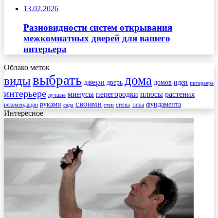
13.02.2026
Разновидности систем открывания
межкомнатных дверей для вашего
интерьера
Облако меток
выбрать
дома
виды
двери
дверь
домов
идеи
интерьера
интерьере
минусы
перегородки
плюсы
растения
лучшие
своими
руками
фундамента
рекомендации
стены
типы
сада
стен
Интересное