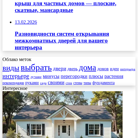
крыш для частных домов — плоские,
скатные, мансардные
13.02.2026
Разновидности систем открывания
межкомнатных дверей для вашего
интерьера
Облако меток
выбрать
дома
виды
двери
дверь
домов
идеи
интерьера
интерьере
минусы
перегородки
плюсы
растения
лучшие
своими
руками
фундамента
рекомендации
стены
типы
сада
стен
Интересное