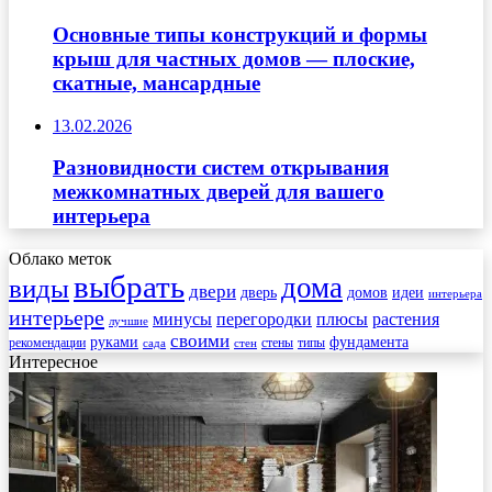
Основные типы конструкций и формы
крыш для частных домов — плоские,
скатные, мансардные
13.02.2026
Разновидности систем открывания
межкомнатных дверей для вашего
интерьера
Облако меток
выбрать
дома
виды
двери
дверь
домов
идеи
интерьера
интерьере
минусы
перегородки
плюсы
растения
лучшие
своими
руками
фундамента
рекомендации
стены
типы
сада
стен
Интересное