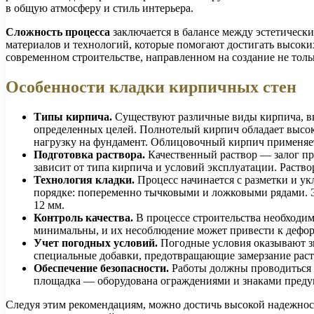
в общую атмосферу и стиль интерьера.
Сложность процесса
заключается в балансе между эстетическ
материалов и технологий, которые помогают достигать высоки
современном строительстве, направленном на создание не тол
Особенности кладки кирпичных стен
Типы кирпича.
Существуют различные виды кирпича, вк
определенных целей. Полнотелый кирпич обладает высок
нагрузку на фундамент. Облицовочный кирпич применяет
Подготовка раствора.
Качественный раствор — залог пр
зависит от типа кирпича и условий эксплуатации. Раст
Технология кладки.
Процесс начинается с разметки и ук
порядке: попеременно тычковыми и ложковыми рядами. 
12 мм.
Контроль качества.
В процессе строительства необходим
минимальны, и их несоблюдение может привести к дефо
Учет погодных условий.
Погодные условия оказывают зн
специальные добавки, предотвращающие замерзание раст
Обеспечение безопасности.
Работы должны проводиться с
площадка — оборудована ограждениями и знаками преду
Следуя этим рекомендациям, можно достичь высокой надежнос