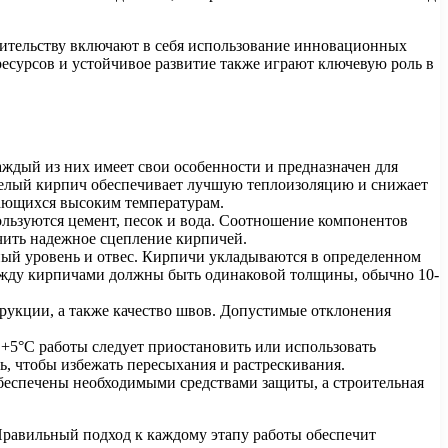
оительству включают в себя использование инновационных
ресурсов и устойчивое развитие также играют ключевую роль в
дый из них имеет свои особенности и предназначен для
телый кирпич обеспечивает лучшую теплоизоляцию и снижает
гающихся высоким температурам.
льзуются цемент, песок и вода. Соотношение компонентов
чить надежное сцепление кирпичей.
ьный уровень и отвес. Кирпичи укладываются в определенном
ежду кирпичами должны быть одинаковой толщины, обычно 10-
трукции, а также качество швов. Допустимые отклонения
+5°C работы следует приостановить или использовать
, чтобы избежать пересыхания и растрескивания.
беспечены необходимыми средствами защиты, а строительная
Правильный подход к каждому этапу работы обеспечит