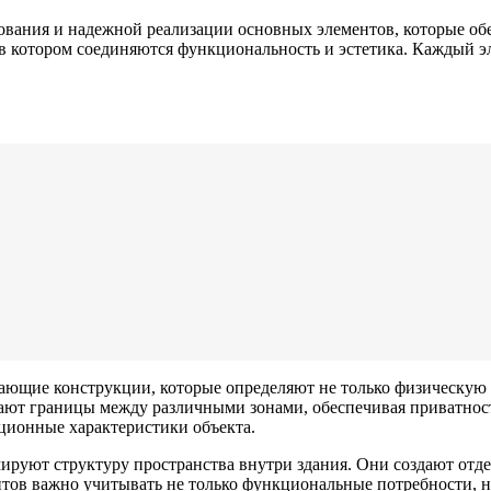
ования и надежной реализации основных элементов, которые обе
в котором соединяются функциональность и эстетика. Каждый э
ающие конструкции, которые определяют не только физическую ф
дают границы между различными зонами, обеспечивая приватнос
ционные характеристики объекта.
мируют структуру пространства внутри здания. Они создают от
тов важно учитывать не только функциональные потребности, но