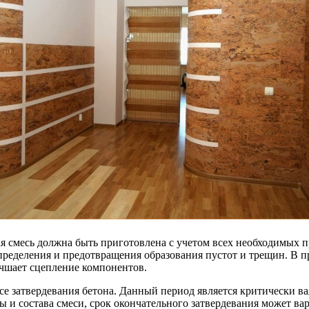
 смесь должна быть приготовлена с учетом всех необходимых п
пределения и предотвращения образования пустот и трещин. В 
учшает сцепление компонентов.
се затвердевания бетона. Данный период является критически в
и состава смеси, срок окончательного затвердевания может варь