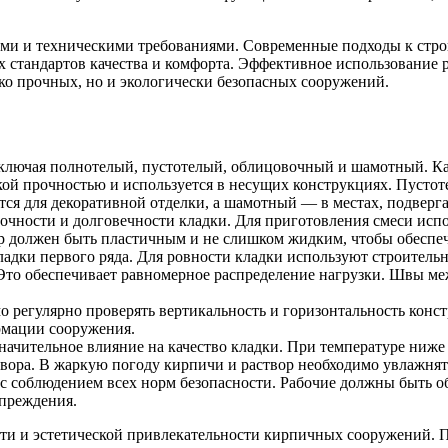
ими и техническими требованиями. Современные подходы к стр
х стандартов качества и комфорта. Эффективное использование 
ько прочных, но и экологически безопасных сооружений.
лючая полнотелый, пустотелый, облицовочный и шамотный. Каж
ой прочностью и используется в несущих конструкциях. Пусто
ся для декоративной отделки, а шамотный — в местах, подвер
очности и долговечности кладки. Для приготовления смеси испо
вор должен быть пластичным и не слишком жидким, чтобы обеспе
ладки первого ряда. Для ровности кладки используют строител
Это обеспечивает равномерное распределение нагрузки. Швы м
о регулярно проверять вертикальность и горизонтальность конс
рмации сооружения.
ачительное влияние на качество кладки. При температуре ниже 
вора. В жаркую погоду кирпичи и раствор необходимо увлажнять
 соблюдением всех норм безопасности. Рабочие должны быть о
преждения.
ти и эстетической привлекательности кирпичных сооружений. 