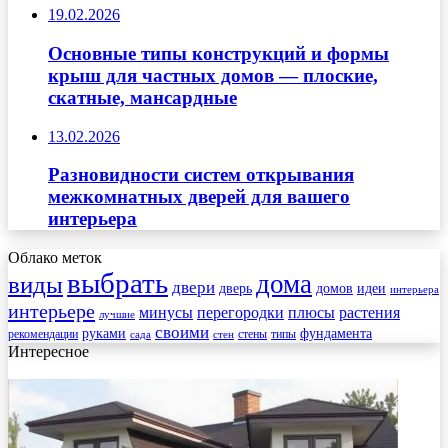
19.02.2026
Основные типы конструкций и формы
крыш для частных домов — плоские,
скатные, мансардные
13.02.2026
Разновидности систем открывания
межкомнатных дверей для вашего
интерьера
Облако меток
выбрать
дома
виды
двери
дверь
домов
идеи
интерьера
интерьере
минусы
перегородки
плюсы
растения
лучшие
своими
руками
фундамента
рекомендации
стены
типы
сада
стен
Интересное