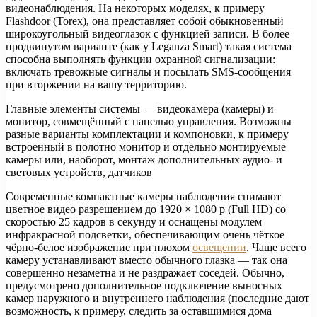
видеонаблюдения. На некоторых моделях, к примеру
Flashdoor (Torex), она представляет собой обыкновенный
широкоугольный видеоглазок с функцией записи. В более
продвинутом варианте (как у Leganza Smart) такая система
способна выполнять функции охранной сигнализации:
включать тревожные сигналы и посылать SMS-сообщения
при вторжении на вашу территорию.
Главные элементы системы — видеокамера (камеры) и
монитор, совмещённый с панелью управления. Возможны
разные варианты комплектации и компоновки, к примеру
встроенный в полотно монитор и отдельно монтируемые
камеры или, наоборот, монтаж дополнительных аудио- и
световых устройств, датчиков
Современные компактные камеры наблюдения снимают
цветное видео разрешением до 1920 × 1080 p (Full HD) со
скоростью 25 кадров в секунду и оснащены модулем
инфракрасной подсветки, обеспечивающим очень чёткое
чёрно-белое изображение при плохом
освещении
. Чаще всего
камеру устанавливают вместо обычного глазка — так она
совершенно незаметна и не раздражает соседей. Обычно,
предусмотрено дополнительное подключение выносных
камер наружного и внутреннего наблюдения (последние дают
возможность, к примеру, следить за оставшимися дома