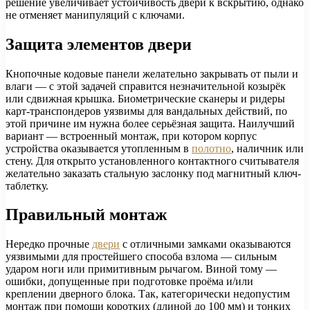
решение увеличивает устойчивость двери к вскрытию, однако
не отменяет манипуляций с ключами.
Защита элементов двери
Кнопочные кодовые панели желательно закрывать от пыли и
влаги — с этой задачей справится незначительной козырёк
или сдвижная крышка. Биометрические сканеры и ридеры
карт-транспондеров уязвимы для вандальных действий, по
этой причине им нужна более серьёзная защита. Наилучший
вариант — встроенный монтаж, при котором корпус
устройства оказывается утопленным в
полотно
, наличник или
стену. Для открыто установленного контактного считывателя
желательно заказать стальную заслонку под магнитный ключ-
таблетку.
Правильный монтаж
Нередко прочные
двери
с отличными замками оказываются
уязвимыми для простейшего способа взлома — сильным
ударом ноги или примитивным рычагом. Виной тому —
ошибки, допущенные при подготовке проёма и/или
креплении дверного блока. Так, категорически недопустим
монтаж при помощи коротких (длиной до 100 мм) и тонких