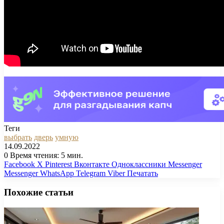
Теги
выбрать
дверь
умную
14.09.2022
0
Время чтения: 5 мин.
Facebook
X
Pinterest
Вконтакте
Одноклассники
Messenger
Messenger
WhatsApp
Telegram
Viber
Печатать
Похожие статьи