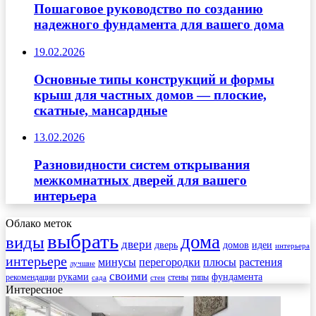
Пошаговое руководство по созданию
надежного фундамента для вашего дома
19.02.2026
Основные типы конструкций и формы
крыш для частных домов — плоские,
скатные, мансардные
13.02.2026
Разновидности систем открывания
межкомнатных дверей для вашего
интерьера
Облако меток
выбрать
дома
виды
двери
дверь
домов
идеи
интерьера
интерьере
минусы
перегородки
плюсы
растения
лучшие
своими
руками
фундамента
рекомендации
стены
типы
сада
стен
Интересное