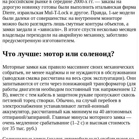
на российском рынке в середине 2000-х гг. — заказы на
дорогую новинку готовы были выполнить итальянская фирма
Dierre, израильская Mul-T-Lоck и другое. Правда, 1-ые модели
были далеки от совершенства: на внутреннем мониторе
можно было разглядеть лишь смутные контуры объектов, а
замки заедали и «зависали». В итоге спустя несколько месяцев
владельцы переходили на аварийную механику, заботливо
предусмотренную изготовителем.
Что лучше: мотор или соленоид?
Моторные замки как правило массивнее своих механических
собратьев, не менее надёжны и не нуждаются в обслуживании
(заводская смазка рассчитана на весь срок эксплуатации). Они
запитываются от сети через понижающий трансформатор (для
работы двигателя необходим постоянный ток напряжением 12
В), вместе с тем кабель в защитном рукаве пропускают сквозь
петлевой торец створки. Обычно, на случай перебоев в
электроснабжении устанавливают литий-ионный
аккумулятор, рассчитанный как минимум на 40 автономных
отпираний/запираний. Главные минусы моторного замка —
очень медленное срабатывание (1–2 с) и высокая стоимость
(от 35 тыс. руб.)
Соленоидные замки (аналог автомобильных) срабатывают на