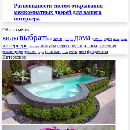
Разновидности систем открывания
межкомнатных дверей для вашего
интерьера
Облако меток
выбрать
дома
виды
двери
дверь
домов
идеи
интерьера
интерьере
минусы
перегородки
плюсы
растения
лучшие
своими
руками
фундамента
рекомендации
стены
типы
сада
стен
Интересное