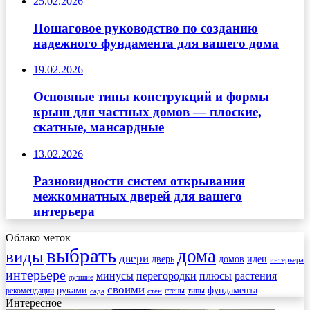
25.02.2026
Пошаговое руководство по созданию
надежного фундамента для вашего дома
19.02.2026
Основные типы конструкций и формы
крыш для частных домов — плоские,
скатные, мансардные
13.02.2026
Разновидности систем открывания
межкомнатных дверей для вашего
интерьера
Облако меток
выбрать
дома
виды
двери
дверь
домов
идеи
интерьера
интерьере
минусы
перегородки
плюсы
растения
лучшие
своими
руками
фундамента
рекомендации
стены
типы
сада
стен
Интересное