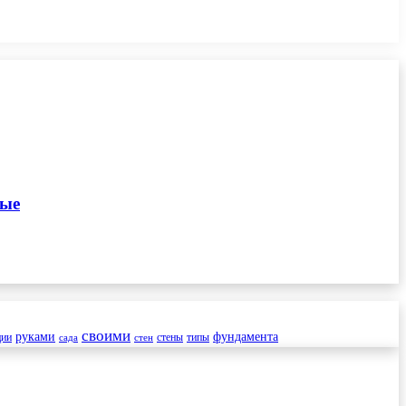
ные
своими
руками
фундамента
ции
стены
типы
сада
стен