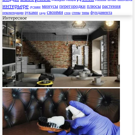
интерьере
минусы
перегородки
плюсы
растения
лучшие
своими
руками
фундамента
рекомендации
стены
типы
сада
стен
Интересное