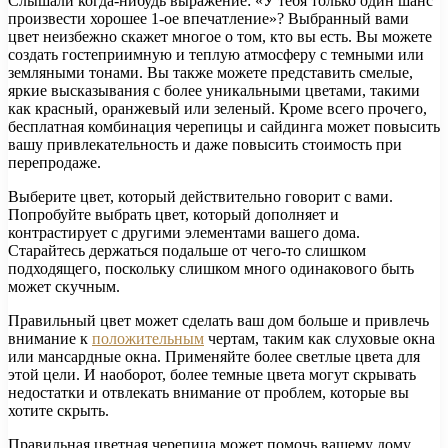
Слышали когда-нибудь выражение: «У тебя только один шанс
произвести хорошее 1-ое впечатление»? Выбранный вами
цвет неизбежно скажет многое о том, кто вы есть. Вы можете
создать гостеприимную и теплую атмосферу с темными или
земляными тонами. Вы также можете представить смелые,
яркие высказывания с более уникальными цветами, такими
как красный, оранжевый или зеленый. Кроме всего прочего,
бесплатная комбинация черепицы и сайдинга может повысить
вашу привлекательность и даже повысить стоимость при
перепродаже.
Выберите цвет, который действительно говорит с вами.
Попробуйте выбрать цвет, который дополняет и
контрастирует с другими элементами вашего дома.
Старайтесь держаться подальше от чего-то слишком
подходящего, поскольку слишком много одинакового быть
может скучным.
Правильный цвет может сделать ваш дом больше и привлечь
внимание к
положительным
чертам, таким как слуховые окна
или мансардные окна. Применяйте более светлые цвета для
этой цели. И наоборот, более темные цвета могут скрывать
недостатки и отвлекать внимание от проблем, которые вы
хотите скрыть.
Правильная цветная черепица может помочь вашему дому