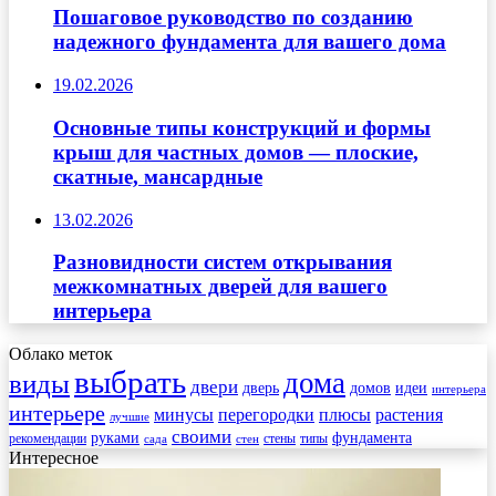
Пошаговое руководство по созданию
надежного фундамента для вашего дома
19.02.2026
Основные типы конструкций и формы
крыш для частных домов — плоские,
скатные, мансардные
13.02.2026
Разновидности систем открывания
межкомнатных дверей для вашего
интерьера
Облако меток
выбрать
дома
виды
двери
дверь
домов
идеи
интерьера
интерьере
минусы
перегородки
плюсы
растения
лучшие
своими
руками
фундамента
рекомендации
стены
типы
сада
стен
Интересное