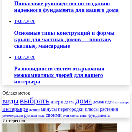
Пошаговое руководство по созданию
надежного фундамента для вашего дома
19.02.2026
Основные типы конструкций и формы
крыш для частных домов — плоские,
скатные, мансардные
13.02.2026
Разновидности систем открывания
межкомнатных дверей для вашего
интерьера
Облако меток
выбрать
дома
виды
двери
дверь
домов
идеи
интерьера
интерьере
минусы
перегородки
плюсы
растения
лучшие
своими
руками
фундамента
рекомендации
стены
типы
сада
стен
Интересное