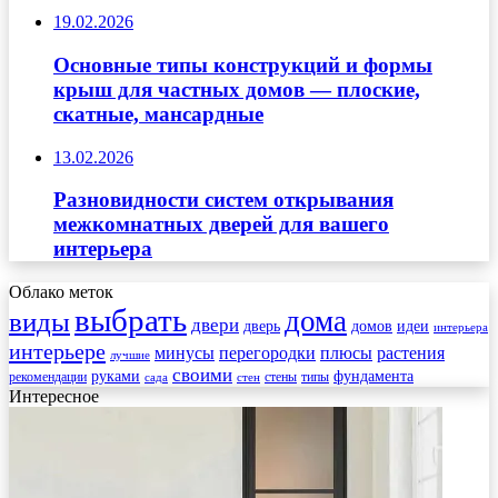
19.02.2026
Основные типы конструкций и формы
крыш для частных домов — плоские,
скатные, мансардные
13.02.2026
Разновидности систем открывания
межкомнатных дверей для вашего
интерьера
Облако меток
выбрать
дома
виды
двери
дверь
домов
идеи
интерьера
интерьере
минусы
перегородки
плюсы
растения
лучшие
своими
руками
фундамента
рекомендации
стены
типы
сада
стен
Интересное