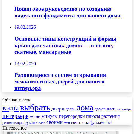
Пошаговое руководство по созданию
надежного фундамента для вашего дома
19.02.2026
Основные типы конструкций и формы
крыш для частных домов — плоские,
скатные, мансардные
13.02.2026
Разновидности систем открывания
межкомнатных дверей для вашего
интерьера
Облако меток
выбрать
дома
виды
двери
дверь
домов
идеи
интерьера
интерьере
минусы
перегородки
плюсы
растения
лучшие
своими
руками
фундамента
рекомендации
стены
типы
сада
стен
Интересное