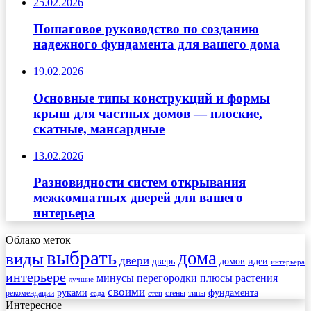
25.02.2026
Пошаговое руководство по созданию
надежного фундамента для вашего дома
19.02.2026
Основные типы конструкций и формы
крыш для частных домов — плоские,
скатные, мансардные
13.02.2026
Разновидности систем открывания
межкомнатных дверей для вашего
интерьера
Облако меток
выбрать
дома
виды
двери
дверь
домов
идеи
интерьера
интерьере
минусы
перегородки
плюсы
растения
лучшие
своими
руками
фундамента
рекомендации
стены
типы
сада
стен
Интересное