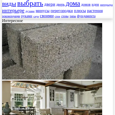
выбрать
дома
виды
двери
дверь
домов
идеи
интерьера
интерьере
минусы
перегородки
плюсы
растения
лучшие
своими
руками
фундамента
рекомендации
стены
типы
сада
стен
Интересное