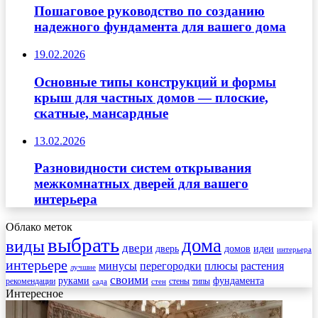
Пошаговое руководство по созданию
надежного фундамента для вашего дома
19.02.2026
Основные типы конструкций и формы
крыш для частных домов — плоские,
скатные, мансардные
13.02.2026
Разновидности систем открывания
межкомнатных дверей для вашего
интерьера
Облако меток
выбрать
дома
виды
двери
дверь
домов
идеи
интерьера
интерьере
минусы
перегородки
плюсы
растения
лучшие
своими
руками
фундамента
рекомендации
стены
типы
сада
стен
Интересное