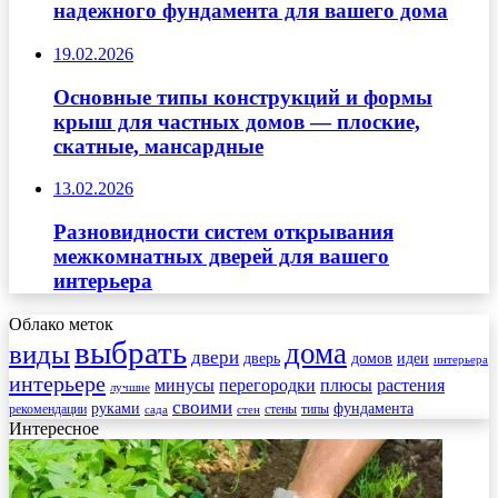
надежного фундамента для вашего дома
19.02.2026
Основные типы конструкций и формы
крыш для частных домов — плоские,
скатные, мансардные
13.02.2026
Разновидности систем открывания
межкомнатных дверей для вашего
интерьера
Облако меток
выбрать
дома
виды
двери
дверь
домов
идеи
интерьера
интерьере
минусы
перегородки
плюсы
растения
лучшие
своими
руками
фундамента
рекомендации
стены
типы
сада
стен
Интересное