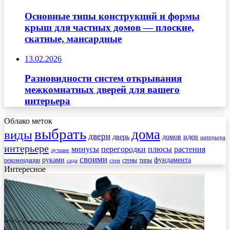
Основные типы конструкций и формы
крыш для частных домов — плоские,
скатные, мансардные
13.02.2026
Разновидности систем открывания
межкомнатных дверей для вашего
интерьера
Облако меток
выбрать
дома
виды
двери
дверь
домов
идеи
интерьера
интерьере
минусы
перегородки
плюсы
растения
лучшие
своими
руками
фундамента
рекомендации
стены
типы
сада
стен
Интересное