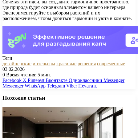
Сочетая эти идеи, вы создадите гармоничное пространство,
где природа будет основным элементом вашего интерьера.
Экспериментируйте с выбором растений и их
расположением, чтобы добиться гармонии и уюта в комнате.
Теги
дизайнерские
интерьеры
красивые
решения
современные
03.02.2026
0
Время чтения: 5 мин.
Facebook
X
Pinterest
Вконтакте
Одноклассники
Messenger
Messenger
WhatsApp
Telegram
Viber
Печатать
Похожие статьи