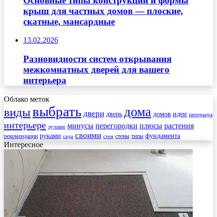
Основные типы конструкций и формы
крыш для частных домов — плоские,
скатные, мансардные
13.02.2026
Разновидности систем открывания
межкомнатных дверей для вашего
интерьера
Облако меток
выбрать
дома
виды
двери
дверь
домов
идеи
интерьера
интерьере
минусы
перегородки
плюсы
растения
лучшие
своими
руками
фундамента
рекомендации
стены
типы
сада
стен
Интересное