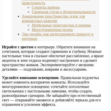
практичность
Секреты выбора
Гармония стиля и функциональности
Зонирование пространства: идеи для
компактных квартир
Мобильные перегородки и ширмы
Многоуровенные полки
Эко-дизайн: как интегрировать природу в
интерьер
Играйте с цветом
в интерьере. Обратите внимание на
сочетания, которые создают гармонию и глубину. Нежные
пастельные тона в спальне обеспечат расслабление, а яркие
акценты в зоне отдыха поднимут настроение и сделают
пространство живым. Экспериментируйте с мелкими
деталями — подушками, коврами и аксессуарами.
Уделяйте внимание освещению
. Правильная подсветка
может изменить восприятие комнаты. Используйте
многоуровневое освещение: сочетайте потолочные
светильники с настольными лампами, чтобы создать
разнообразные сценарии. Не забывайте про естественный
свет — открывайте занавеси и добавляйте зеркала для его
отражения и усиления эффекта.