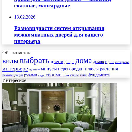
скатные, мансардные
13.02.2026
Разновидности систем открывания
межкомнатных дверей для вашего
интерьера
Облако меток
выбрать
дома
виды
двери
дверь
домов
идеи
интерьера
интерьере
минусы
перегородки
плюсы
растения
лучшие
своими
руками
фундамента
рекомендации
стены
типы
сада
стен
Интересное