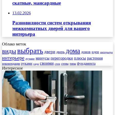
скатные, мансардные
13.02.2026
Разновидности систем открывания
межкомнатных дверей для вашего
интерьера
Облако меток
выбрать
дома
виды
двери
дверь
домов
идеи
интерьера
интерьере
минусы
перегородки
плюсы
растения
лучшие
своими
руками
фундамента
рекомендации
стены
типы
сада
стен
Интересное