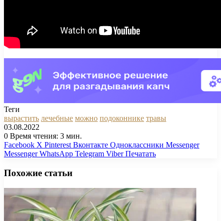
Теги
вырастить
лечебные
можно
подоконнике
травы
03.08.2022
0
Время чтения: 3 мин.
Facebook
X
Pinterest
Вконтакте
Одноклассники
Messenger
Messenger
WhatsApp
Telegram
Viber
Печатать
Похожие статьи