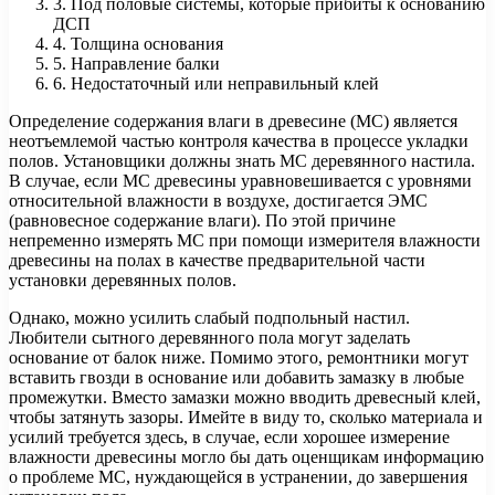
3. Под половые системы, которые прибиты к основанию
ДСП
4. Толщина основания
5. Направление балки
6. Недостаточный или неправильный клей
Определение содержания влаги в древесине (МС) является
неотъемлемой частью контроля качества в процессе укладки
полов. Установщики должны знать MC деревянного настила.
В случае, если MC древесины уравновешивается с уровнями
относительной влажности в воздухе, достигается ЭМС
(равновесное содержание влаги). По этой причине
непременно измерять MC при помощи измерителя влажности
древесины на полах в качестве предварительной части
установки деревянных полов.
Однако, можно усилить слабый подпольный настил.
Любители сытного деревянного пола могут заделать
основание от балок ниже. Помимо этого, ремонтники могут
вставить гвозди в основание или добавить замазку в любые
промежутки. Вместо замазки можно вводить древесный клей,
чтобы затянуть зазоры. Имейте в виду то, сколько материала и
усилий требуется здесь, в случае, если хорошее измерение
влажности древесины могло бы дать оценщикам информацию
о проблеме MC, нуждающейся в устранении, до завершения