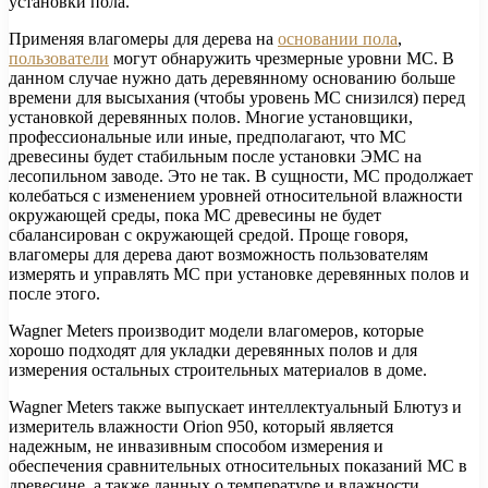
установки пола.
Применяя влагомеры для дерева на
основании пола
,
пользователи
могут обнаружить чрезмерные уровни MC. В
данном случае нужно дать деревянному основанию больше
времени для высыхания (чтобы уровень MC снизился) перед
установкой деревянных полов. Многие установщики,
профессиональные или иные, предполагают, что MC
древесины будет стабильным после установки ЭМС на
лесопильном заводе. Это не так. В сущности, MC продолжает
колебаться с изменением уровней относительной влажности
окружающей среды, пока MC древесины не будет
сбалансирован с окружающей средой. Проще говоря,
влагомеры для дерева дают возможность пользователям
измерять и управлять МС при установке деревянных полов и
после этого.
Wagner Meters производит модели влагомеров, которые
хорошо подходят для укладки деревянных полов и для
измерения остальных строительных материалов в доме.
Wagner Meters также выпускает интеллектуальный Блютуз и
измеритель влажности Orion 950, который является
надежным, не инвазивным способом измерения и
обеспечения сравнительных относительных показаний MC в
древесине, а также данных о температуре и влажности.