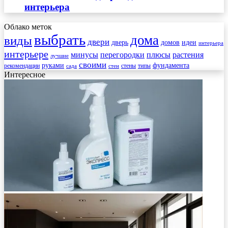
интерьера
Облако меток
выбрать
дома
виды
двери
дверь
домов
идеи
интерьера
интерьере
минусы
перегородки
плюсы
растения
лучшие
своими
руками
фундамента
рекомендации
стены
типы
сада
стен
Интересное