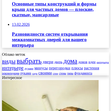
Основные типы конструкций и формы
крыш для частных домов — плоские,
скатные, мансардные
13.02.2026
Разновидности систем открывания
межкомнатных дверей для вашего
интерьера
Облако меток
выбрать
дома
виды
двери
дверь
домов
идеи
интерьера
интерьере
минусы
перегородки
плюсы
растения
лучшие
своими
руками
фундамента
рекомендации
стены
типы
сада
стен
Интересное