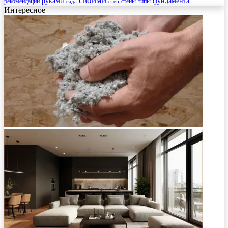
своими
руками
фундамента
рекомендации
стены
типы
сада
стен
Интересное