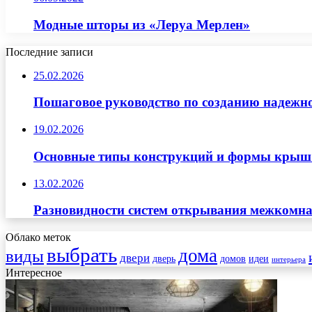
Модные шторы из «Леруа Мерлен»
Последние записи
25.02.2026
Пошаговое руководство по созданию надежн
19.02.2026
Основные типы конструкций и формы крыш д
13.02.2026
Разновидности систем открывания межкомна
Облако меток
выбрать
дома
виды
двери
дверь
домов
идеи
интерьера
Интересное