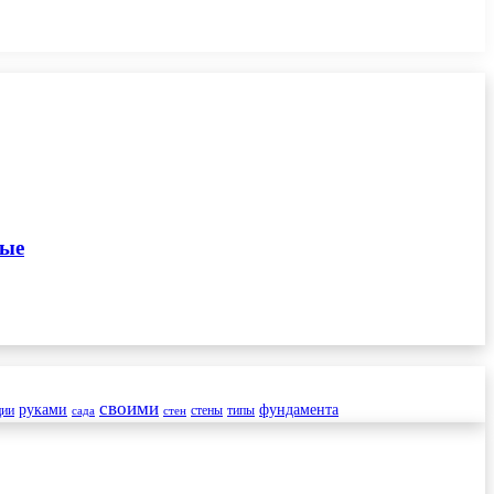
ные
своими
руками
фундамента
ции
стены
типы
сада
стен