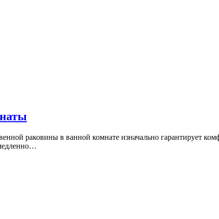
мнаты
венной раковины в ванной комнате изначально гарантирует комф
емедленно…