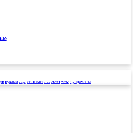
ные
своими
руками
фундамента
ции
стены
типы
сада
стен