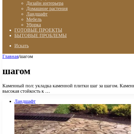
Дизайн интерьера
Домашние растения
Ландшафт
Мебель
Уборка
ГОТОВЫЕ ПРОЕКТЫ
БЫТОВЫЕ ПРОБЛЕМЫ
Искать
Главная
/
шагом
шагом
Каменный пол: укладка каменной плитки шаг за шагом. Каменн
высокая стойкость к …
Ландшафт