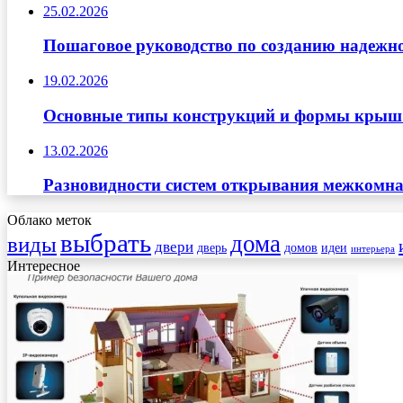
25.02.2026
Пошаговое руководство по созданию надежн
19.02.2026
Основные типы конструкций и формы крыш д
13.02.2026
Разновидности систем открывания межкомна
Облако меток
выбрать
дома
виды
двери
дверь
домов
идеи
интерьера
Интересное