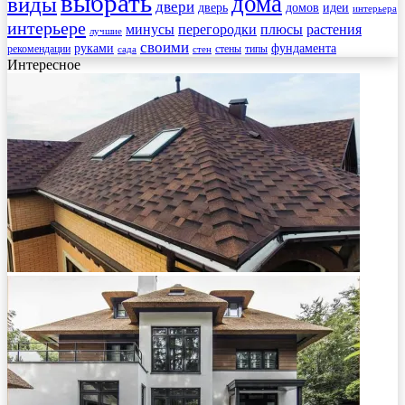
выбрать
дома
виды
двери
дверь
домов
идеи
интерьера
интерьере
минусы
перегородки
плюсы
растения
лучшие
своими
руками
фундамента
рекомендации
стены
типы
сада
стен
Интересное