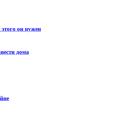
я этого он нужен
авести дома
айне