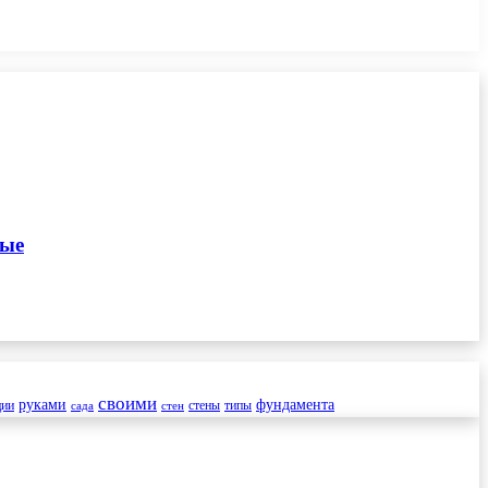
ные
своими
руками
фундамента
ции
стены
типы
сада
стен