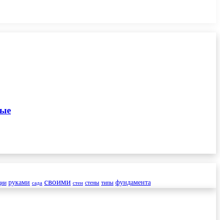
ные
своими
руками
фундамента
ции
стены
типы
сада
стен