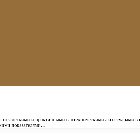
аются легкими и практичными сантехническими аксессуарами в 
окими показателями…